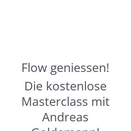
Flow geniessen!
Die kostenlose
Masterclass mit
Andreas