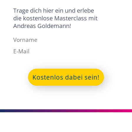
Trage dich hier ein und erlebe
die kostenlose Masterclass mit
Andreas Goldemann!